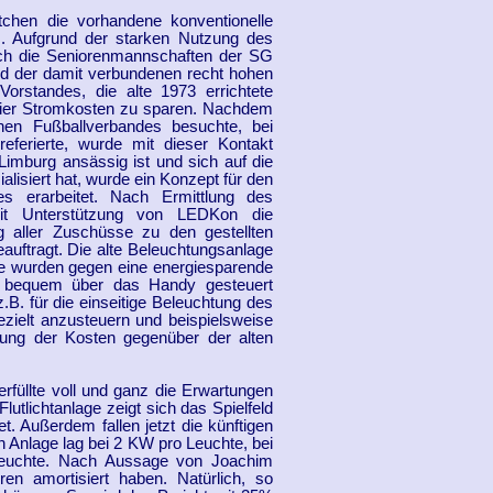
tchen die vorhandene konventionelle
s. Aufgrund der starken Nutzung des
rch die Seniorenmannschaften der SG
d der damit verbundenen recht hohen
Vorstandes, die alte 1973 errichtete
 hier Stromkosten zu sparen. Nachdem
hen Fußballverbandes besuchte, bei
erierte, wurde mit dieser Kontakt
mburg ansässig ist und sich auf die
lisiert hat, wurde ein Konzept für den
es erarbeitet. Nach Ermittlung des
it Unterstützung von LEDKon die
 aller Zuschüsse zu den gestellten
auftragt. Die alte Beleuchtungsanlage
te wurden gegen eine energiesparende
pp bequem über das Handy gesteuert
.B. für die einseitige Beleuchtung des
ezielt anzusteuern und beispielsweise
rung der Kosten gegenüber der alten
erfüllte voll und ganz die Erwartungen
utlichtanlage zeigt sich das Spielfeld
. Außerdem fallen jetzt die künftigen
n Anlage lag bei 2 KW pro Leuchte, bei
Leuchte. Nach Aussage von Joachim
en amortisiert haben. Natürlich, so