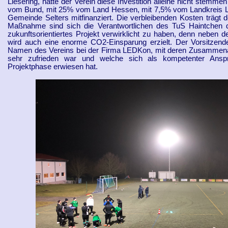
Liesering, hätte der Verein diese Investition alleine nicht stemm
vom Bund, mit 25% vom Land Hessen, mit 7,5% vom Landkreis L
Gemeinde Selters mitfinanziert. Die verbleibenden Kosten trägt 
Maßnahme sind sich die Verantwortlichen des TuS Haintchen dar
zukunftsorientiertes Projekt verwirklicht zu haben, denn neben 
wird auch eine enorme CO2-Einsparung erzielt. Der Vorsitzend
Namen des Vereins bei der Firma LEDKon, mit deren Zusammena
sehr zufrieden war und welche sich als kompetenter Ansp
Projektphase erwiesen hat.