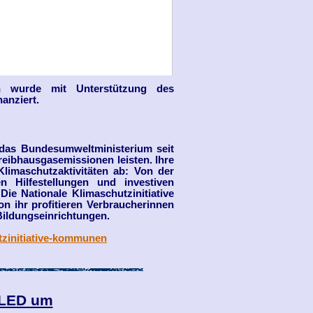
n wurde mit Unterstützung des
anziert.
rt das Bundesumweltministerium seit
reibhausgasemissionen leisten. Ihre
limaschutzaktivitäten ab: Von der
en Hilfestellungen und investiven
Die Nationale Klimaschutzinitiative
on ihr profitieren Verbraucherinnen
ildungseinrichtungen.
tzinitiative-kommunen
 LED um