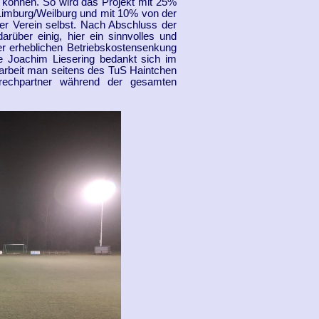
en können. So wird das Projekt mit 25%
imburg/Weilburg und mit 10% von der
der Verein selbst. Nach Abschluss der
über einig, hier ein sinnvolles und
der erheblichen Betriebskostensenkung
e Joachim Liesering bedankt sich im
rbeit man seitens des TuS Haintchen
rechpartner während der gesamten