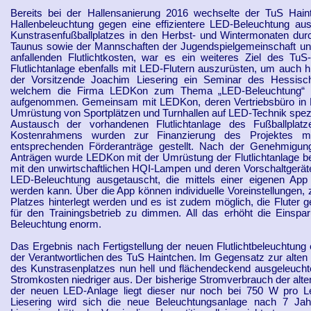
Bereits bei der Hallensanierung 2016 wechselte der TuS Hain
Hallenbeleuchtung gegen eine effizientere LED-Beleuchtung au
Kunstrasenfußballplatzes in den Herbst- und Wintermonaten du
Taunus sowie der Mannschaften der Jugendspielgemeinschaft un
anfallenden Flutlichtkosten, war es ein weiteres Ziel des TuS-
Flutlichtanlage ebenfalls mit LED-Flutern auszurüsten, um auch
der Vorsitzende Joachim Liesering ein Seminar des Hessisc
welchem die Firma LEDKon zum Thema „LED-Beleuchtung“ ref
aufgenommen. Gemeinsam mit LEDKon, deren Vertriebsbüro in Li
Umrüstung von Sportplätzen und Turnhallen auf LED-Technik spezia
Austausch der vorhandenen Flutlichtanlage des Fußballplatz
Kostenrahmens wurden zur Finanzierung des Projektes m
entsprechenden Förderanträge gestellt. Nach der Genehmigung
Anträgen wurde LEDKon mit der Umrüstung der Flutlichtanlage be
mit den unwirtschaftlichen HQI-Lampen und deren Vorschaltgerä
LED-Beleuchtung ausgetauscht, die mittels einer eigenen A
werden kann. Über die App können individuelle Voreinstellungen, z
Platzes hinterlegt werden und es ist zudem möglich, die Fluter g
für den Trainingsbetrieb zu dimmen. All das erhöht die Einspa
Beleuchtung enorm.
Das Ergebnis nach Fertigstellung der neuen Flutlichtbeleuchtung 
der Verantwortlichen des TuS Haintchen. Im Gegensatz zur alten Fl
des Kunstrasenplatzes nun hell und flächendeckend ausgeleuchtet
Stromkosten niedriger aus. Der bisherige Stromverbrauch der alte
der neuen LED-Anlage liegt dieser nur noch bei 750 W pro 
Liesering wird sich die neue Beleuchtungsanlage nach 7 Jahr